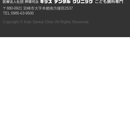
〒880-0921 宮崎市大字本郷南方榎田2537
TEL:0985-63-9500
Copyright © Kids Dental Clinic All Rights Reserved.